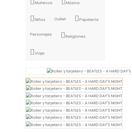
Muñecos
Música
Outlet
Niños
Papelería
Personajes
Religiones
Viaje