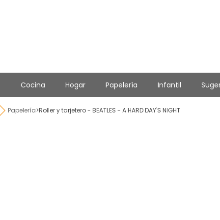
e
Cocina
Hogar
Papelería
Infantil
Suge
Papelería
>
Roller y tarjetero - BEATLES - A HARD DAY'S NIGHT