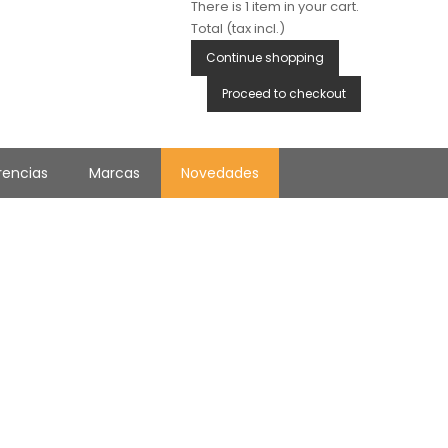
There is 1 item in your cart.
Total (tax incl.)
Continue shopping
Proceed to checkout
rencias
Marcas
Novedades