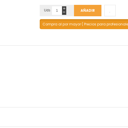
+
-
AÑADIR
Uds
Compra al por mayor ( Precios para profesional