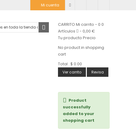
Mi cuenta
CARRITO
Mi carrito
-
0
0
Artículos
-
0,00 €
Tu producto
Precio
No product in shopping
cart
Total :
$ 0.00
Ver carrito
Revisa
Product
successfully
added to your
shopping cart