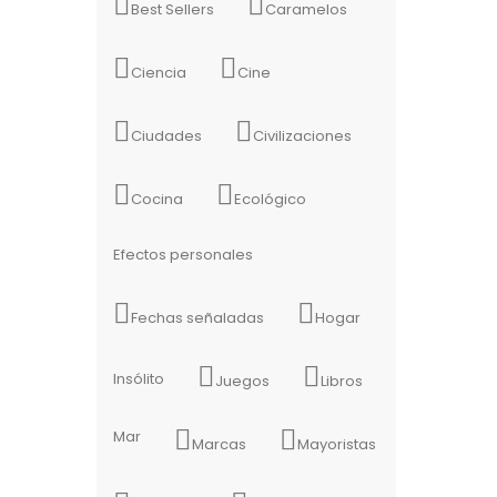
Best Sellers
Caramelos
Ciencia
Cine
Ciudades
Civilizaciones
Cocina
Ecológico
Efectos personales
Fechas señaladas
Hogar
Insólito
Juegos
Libros
Mar
Marcas
Mayoristas