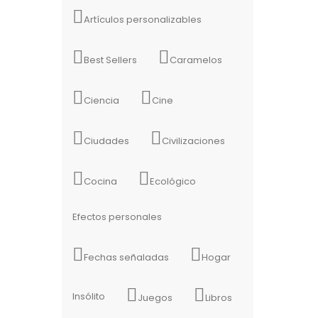
Artículos personalizables
Best Sellers
Caramelos
Ciencia
Cine
Ciudades
Civilizaciones
Cocina
Ecológico
Efectos personales
Fechas señaladas
Hogar
Insólito
Juegos
Libros