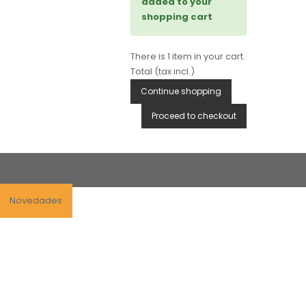
added to your
shopping cart
There is 1 item in your cart.
Total (tax incl.)
Continue shopping
Proceed to checkout
Novedades