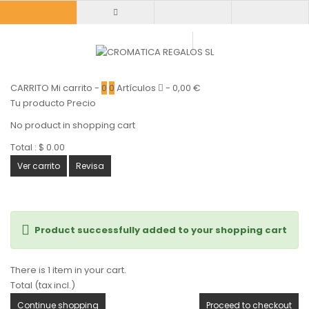
CARRITO
Mi carrito
-
0
0
Artículos
-
0,00 €
Tu producto
Precio
No product in shopping cart
Total :
$ 0.00
Ver carrito
Revisa
Product successfully added to your shopping cart
There is 1 item in your cart.
Total (tax incl.)
Continue shopping
Proceed to checkout