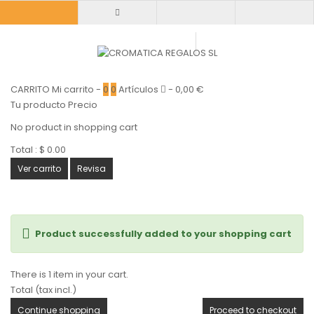
CARRITO
Mi carrito
-
0
0
Artículos
-
0,00 €
Tu producto
Precio
No product in shopping cart
Total :
$ 0.00
Ver carrito
Revisa
Product successfully added to your shopping cart
There is 1 item in your cart.
Total (tax incl.)
Continue shopping
Proceed to checkout