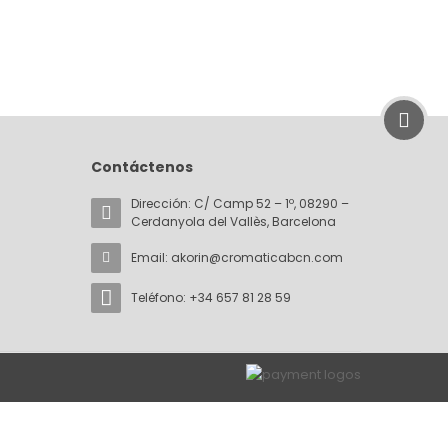
Contáctenos
Dirección: C/ Camp 52 – 1º, 08290 –
Cerdanyola del Vallès, Barcelona
Email:
akorin@cromaticabcn.com
Teléfono: +34 657 81 28 59