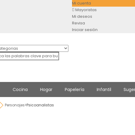
Mi cuenta
Mayoristas
Mi deseos
Revisa
Iniciar sesión
e
Cocina
Hogar
Papelería
Infantil
Suge
Personajes
>
Psicoanalistas