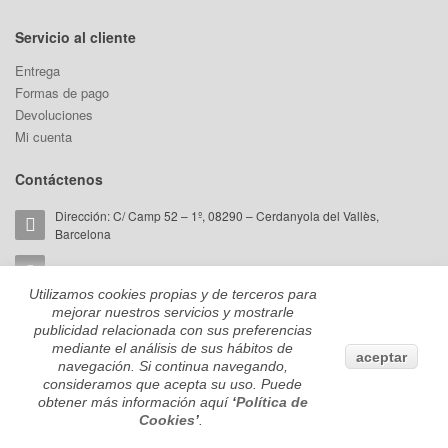
Servicio al cliente
Entrega
Formas de pago
Devoluciones
Mi cuenta
Contáctenos
Dirección: C/ Camp 52 – 1º, 08290 – Cerdanyola del Vallès,
Barcelona
Email:
akorin@cromaticabcn.com
Utilizamos cookies propias y de terceros para
Teléfono: +34 657 81 28 59
mejorar nuestros servicios y mostrarle
publicidad relacionada con sus preferencias
mediante el análisis de sus hábitos de
aceptar
navegación. Si continua navegando,
consideramos que acepta su uso. Puede
© 2022 By
Guarapomedia.com
obtener más información aquí
‘
Política de
Cookies
’
.