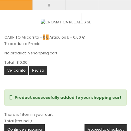
CARRITO
Mi carrito
-
0
0
Artículos
-
0,00 €
Tu producto
Precio
No product in shopping cart
Total :
$ 0.00
Ver carrito
Revisa
Product successfully added to your shopping cart
There is 1 item in your cart.
Total (tax incl.)
Continue shopping
Proceed to checkout