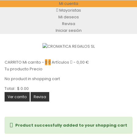
Mi cuenta
Mayoristas
Mi deseos
Revisa
Iniciar sesión
CARRITO
Mi carrito
-
0
0
Artículos
-
0,00 €
Tu producto
Precio
No product in shopping cart
Total :
$ 0.00
Ver carrito
Revisa
Product successfully added to your shopping cart