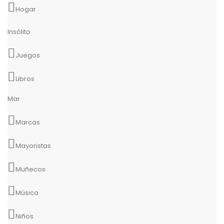
Hogar
Insólito
Juegos
Libros
Mar
Marcas
Mayoristas
Muñecos
Música
Niños