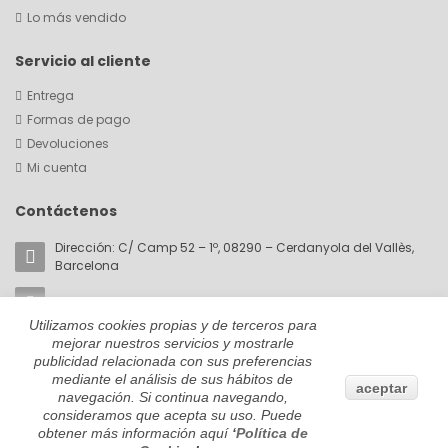
Lo más vendido
Servicio al cliente
Entrega
Formas de pago
Devoluciones
Mi cuenta
Contáctenos
Dirección: C/ Camp 52 – 1º, 08290 – Cerdanyola del Vallès,
Barcelona
Email:
akorin@cromaticabcn.com
Utilizamos cookies propias y de terceros para
Teléfono: +34 657 81 28 59
mejorar nuestros servicios y mostrarle
publicidad relacionada con sus preferencias
mediante el análisis de sus hábitos de
aceptar
navegación. Si continua navegando,
consideramos que acepta su uso. Puede
© 2022 By
Guarapomedia.com
obtener más información aquí
‘
Política de