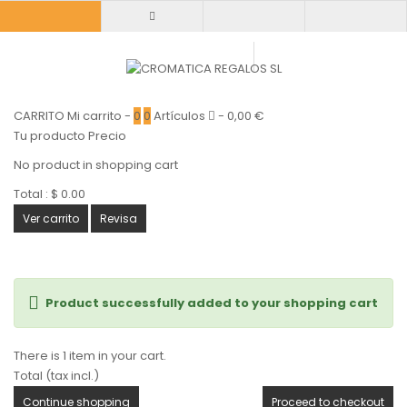
CARRITO
Mi carrito
-
0
0
Artículos
-
0,00 €
Tu producto
Precio
No product in shopping cart
Total :
$ 0.00
Ver carrito
Revisa
Product successfully added to your shopping cart
There is 1 item in your cart.
Total (tax incl.)
Continue shopping
Proceed to checkout