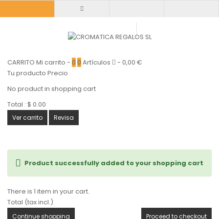
CARRITO
Mi carrito
-
0
0
Artículos
-
0,00 €
Tu producto
Precio
No product in shopping cart
Total :
$ 0.00
Ver carrito
Revisa
Product successfully added to your shopping cart
There is 1 item in your cart.
Total (tax incl.)
Continue shopping
Proceed to checkout