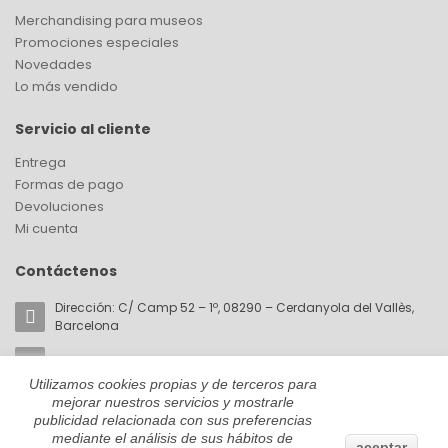
Merchandising para museos
Promociones especiales
Novedades
Lo más vendido
Servicio al cliente
Entrega
Formas de pago
Devoluciones
Mi cuenta
Contáctenos
Dirección: C/ Camp 52 – 1º, 08290 – Cerdanyola del Vallès,
Barcelona
Email:
akorin@cromaticabcn.com
Utilizamos cookies propias y de terceros para
Teléfono: +34 657 81 28 59
mejorar nuestros servicios y mostrarle
publicidad relacionada con sus preferencias
mediante el análisis de sus hábitos de
aceptar