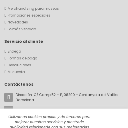
Merchandising para museos
Promociones especiales
Novedades
Lo más vendido
Servicio al cliente
Entrega
Formas de pago
Devoluciones
Mi cuenta
Contáctenos
Dirección: C/ Camp 52 – 1º, 08290 – Cerdanyola del Vallès,
Barcelona
Email:
akorin@cromaticabcn.com
Utilizamos cookies propias y de terceros para
Teléfono: +34 657 81 28 59
mejorar nuestros servicios y mostrarle
publicidad relacionada con sus preferencias