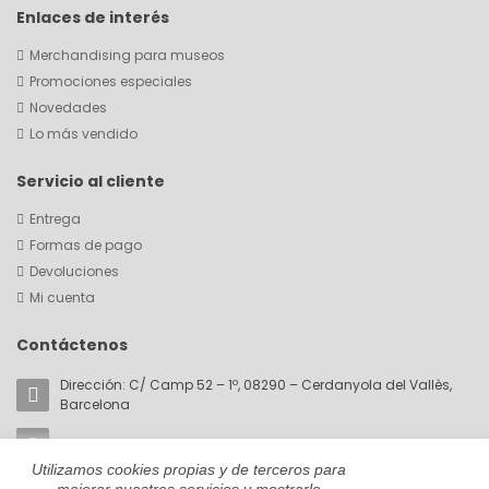
Enlaces de interés
Merchandising para museos
Promociones especiales
Novedades
Lo más vendido
Servicio al cliente
Entrega
Formas de pago
Devoluciones
Mi cuenta
Contáctenos
Dirección: C/ Camp 52 – 1º, 08290 – Cerdanyola del Vallès,
Barcelona
Email:
akorin@cromaticabcn.com
Utilizamos cookies propias y de terceros para
Teléfono: +34 657 81 28 59