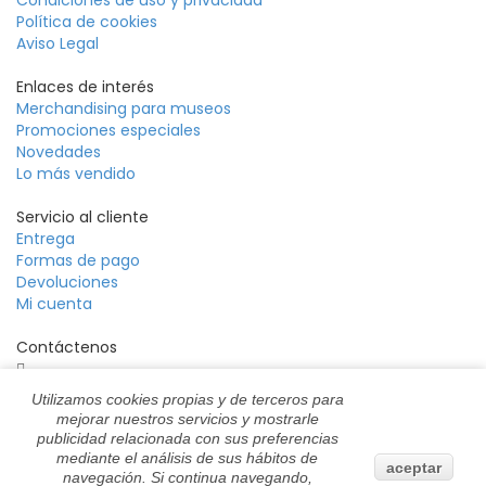
Condiciones de uso y privacidad
Política de cookies
Aviso Legal
Enlaces de interés
Merchandising para museos
Promociones especiales
Novedades
Lo más vendido
Servicio al cliente
Entrega
Formas de pago
Devoluciones
Mi cuenta
Contáctenos
Dirección: C/ Camp 52 – 1º, 08290 – Cerdanyola del
Utilizamos cookies propias y de terceros para
Vallès, Barcelona
mejorar nuestros servicios y mostrarle
Email:
akorin@cromaticabcn.com
publicidad relacionada con sus preferencias
mediante el análisis de sus hábitos de
Teléfono: +34 657 81 28 59
aceptar
navegación. Si continua navegando,