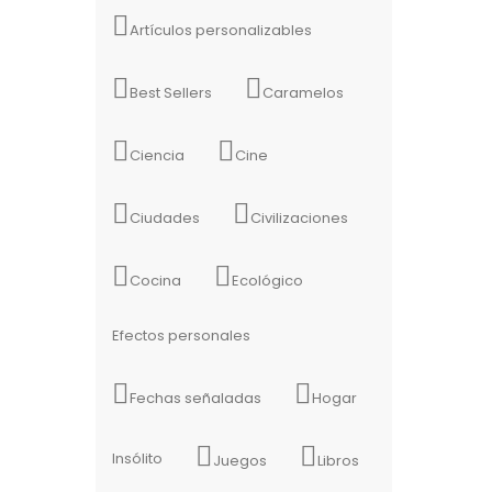
Artículos personalizables
Best Sellers
Caramelos
Ciencia
Cine
Ciudades
Civilizaciones
Cocina
Ecológico
Efectos personales
Fechas señaladas
Hogar
Insólito
Juegos
Libros