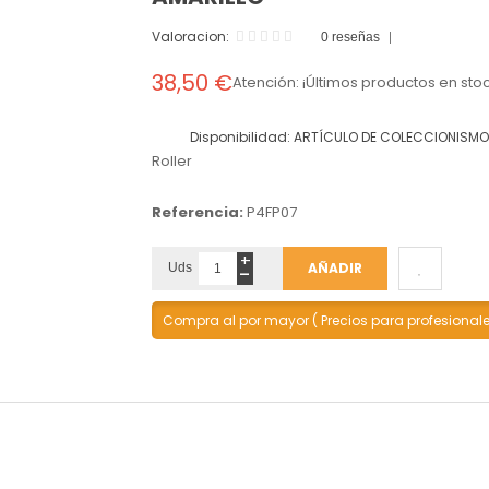
Valoracion:
0 reseñas
38,50 €
Atención: ¡Últimos productos en stoc
Disponibilidad:
ARTÍCULO DE COLECCIONISMO
Roller
Referencia:
P4FP07
+
-
AÑADIR
Uds
Compra al por mayor ( Precios para profesional