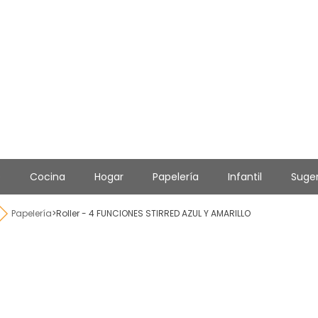
e
Cocina
Hogar
Papelería
Infantil
Suge
Papelería
>
Roller - 4 FUNCIONES STIRRED AZUL Y AMARILLO