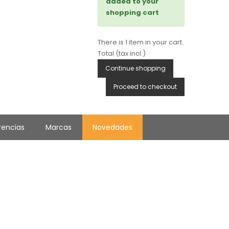
added to your
shopping cart
There is 1 item in your cart.
Total (tax incl.)
Continue shopping
Proceed to checkout
rencias
Marcas
Novedades