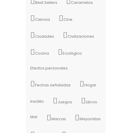
Best Sellers
Caramelos
Ciencia
Cine
Ciudades
Civilizaciones
Cocina
Ecológico
Efectos personales
Fechas señaladas
Hogar
Insólito
Juegos
Libros
Mar
Marcas
Mayoristas