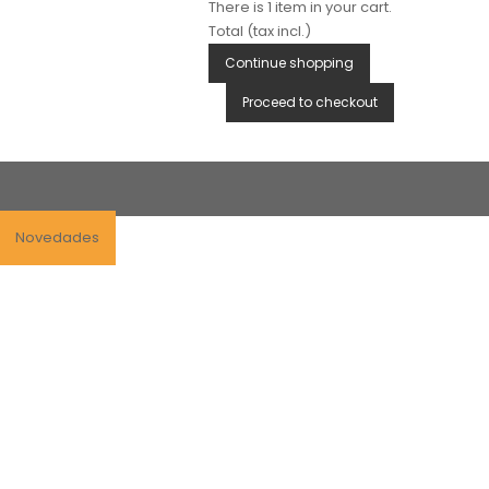
There is 1 item in your cart.
Total (tax incl.)
Continue shopping
Proceed to checkout
Novedades