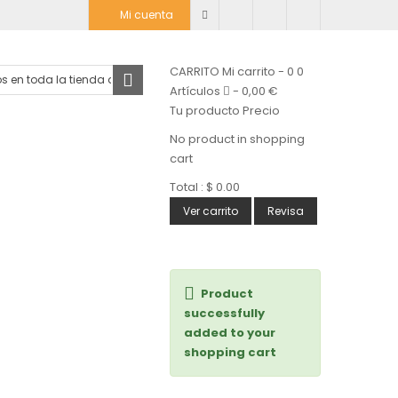
Mi cuenta
CARRITO
Mi carrito
-
0
0
Artículos
-
0,00 €
Tu producto
Precio
No product in shopping
cart
Total :
$ 0.00
Ver carrito
Revisa
Product
successfully
added to your
shopping cart