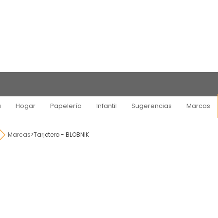
a
Hogar
Papelería
Infantil
Sugerencias
Marcas
Marcas
>
Tarjetero - BLOBNIK