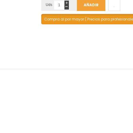
+
-
AÑADIR
Uds
Compra al por mayor ( Precios para profesional