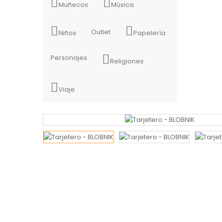
Muñecos
Música
Outlet
Niños
Papelería
Personajes
Religiones
Viaje