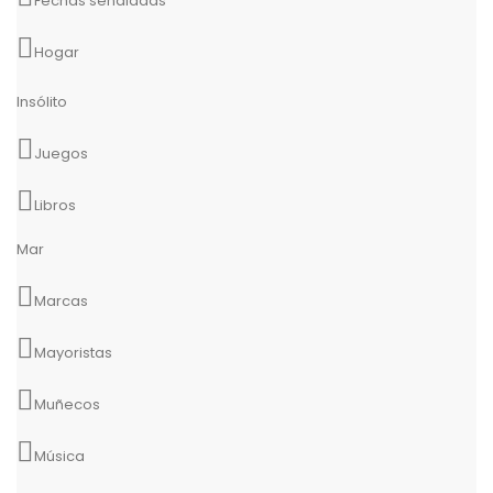
Fechas señaladas
Hogar
Insólito
Juegos
Libros
Mar
Marcas
Mayoristas
Muñecos
Música