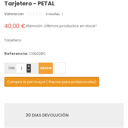
Tarjetero - PETAL
Valoracion:
0 reseñas
40,00 €
Atención: ¡Últimos productos en stock!
Tarjetero
Referencia:
CGL02BC
+
-
Uds
AÑADIR
Compra al por mayor ( Precios para profesionales)
30 DIAS DEVOLUCIÓN