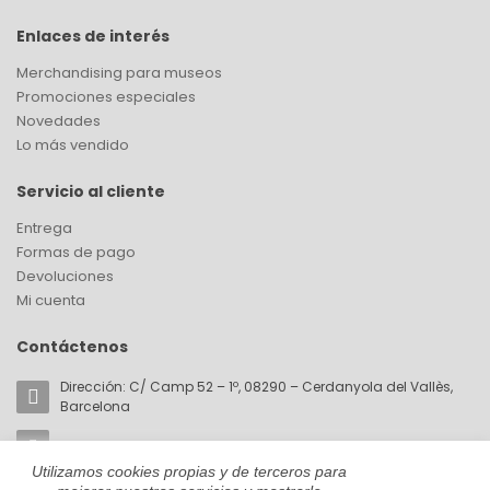
Enlaces de interés
Merchandising para museos
Promociones especiales
Novedades
Lo más vendido
Servicio al cliente
Entrega
Formas de pago
Devoluciones
Mi cuenta
Contáctenos
Dirección: C/ Camp 52 – 1º, 08290 – Cerdanyola del Vallès,
Barcelona
Email:
akorin@cromaticabcn.com
Utilizamos cookies propias y de terceros para
Teléfono: +34 657 81 28 59