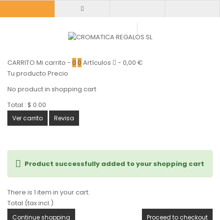
CARRITO
Mi carrito
-
0
0
Artículos
-
0,00 €
Tu producto
Precio
No product in shopping cart
Total :
$ 0.00
Ver carrito
Revisa
Product successfully added to your shopping cart
There is 1 item in your cart.
Total (tax incl.)
Continue shopping
Proceed to checkout