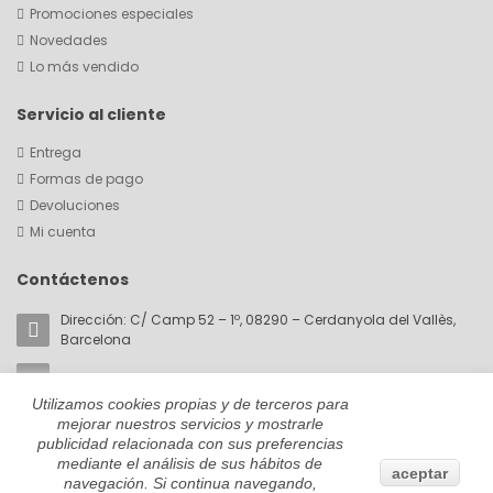
Promociones especiales
Novedades
Lo más vendido
Servicio al cliente
Entrega
Formas de pago
Devoluciones
Mi cuenta
Contáctenos
Dirección: C/ Camp 52 – 1º, 08290 – Cerdanyola del Vallès,
Barcelona
Email:
akorin@cromaticabcn.com
Utilizamos cookies propias y de terceros para
Teléfono: +34 657 81 28 59
mejorar nuestros servicios y mostrarle
publicidad relacionada con sus preferencias
mediante el análisis de sus hábitos de
aceptar
navegación. Si continua navegando,