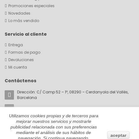
Promociones especiales
Novedades
Lo más vendido
Servicio al cliente
Entrega
Formas de pago
Devoluciones
Mi cuenta
Contáctenos
Dirección: C/ Camp 52 – 1º, 08290 – Cerdanyola del Vallès,
Barcelona
Email:
akorin@cromaticabcn.com
Utilizamos cookies propias y de terceros para
Teléfono: +34 657 81 28 59
mejorar nuestros servicios y mostrarle
publicidad relacionada con sus preferencias
mediante el análisis de sus hábitos de
aceptar
navegación. Si continua navegando,