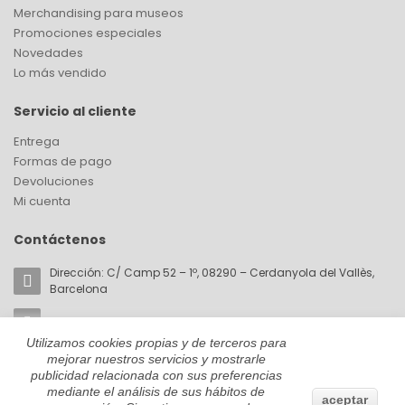
Merchandising para museos
Promociones especiales
Novedades
Lo más vendido
Servicio al cliente
Entrega
Formas de pago
Devoluciones
Mi cuenta
Contáctenos
Dirección: C/ Camp 52 – 1º, 08290 – Cerdanyola del Vallès,
Barcelona
Email:
akorin@cromaticabcn.com
Utilizamos cookies propias y de terceros para
Teléfono: +34 657 81 28 59
mejorar nuestros servicios y mostrarle
publicidad relacionada con sus preferencias
mediante el análisis de sus hábitos de
aceptar