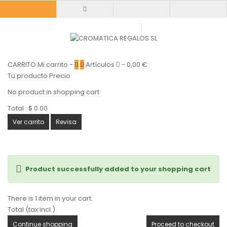
CARRITO
Mi carrito
-
0
0
Artículos
-
0,00 €
Tu producto
Precio
No product in shopping cart
Total :
$ 0.00
Ver carrito
Revisa
Product successfully added to your shopping cart
There is 1 item in your cart.
Total (tax incl.)
Continue shopping
Proceed to checkout