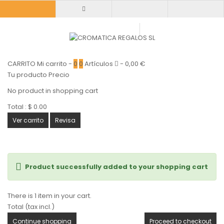
CARRITO
Mi carrito
-
0
0
Artículos
-
0,00 €
Tu producto
Precio
No product in shopping cart
Total :
$ 0.00
Ver carrito
Revisa
Product successfully added to your shopping cart
There is 1 item in your cart.
Total (tax incl.)
Continue shopping
Proceed to checkout